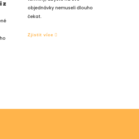
 z
objednávky nemuseli dlouho
čekat.
ené
Zjistit více
eho