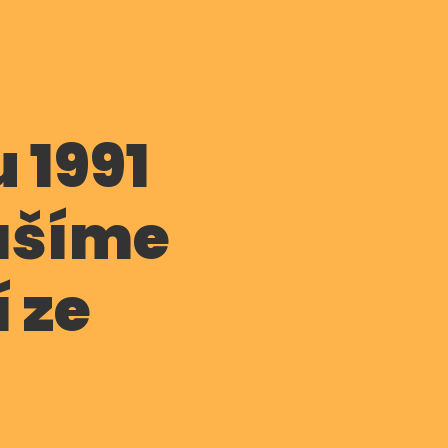
u 1991
ášíme
í ze