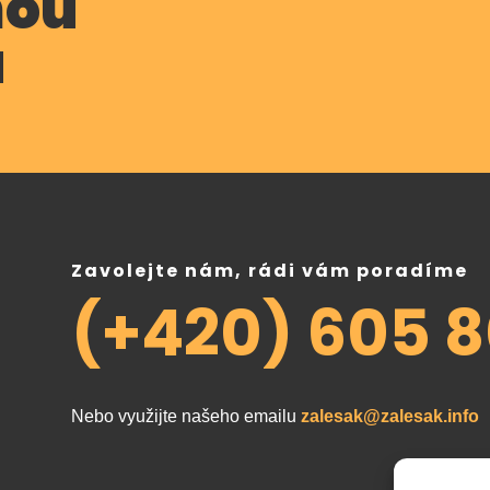
nou
u
Zavolejte nám, rádi vám poradíme
(+420) 605 
Nebo využijte našeho emailu
zalesak@zalesak.info