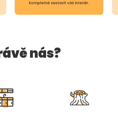
kompletně sestavit váš interiér.
právě nás?