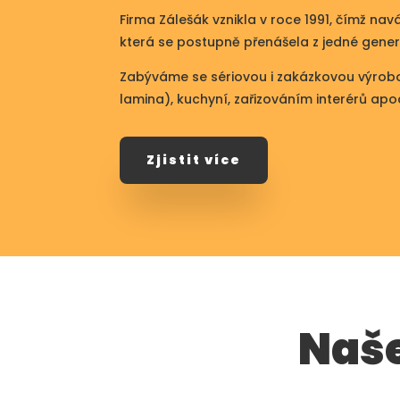
Firma Zálešák vznikla v roce 1991, čímž nav
která se postupně přenášela z jedné gene
Zabýváme se sériovou i zakázkovou výrobo
lamina), kuchyní, zařizováním interérů apo
Zjistit více
Naše