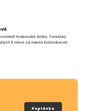
ově
prostředí Hrabovské doliny. Turisticky
pouhých 5 minut od města Ružomberok!
Poptávka