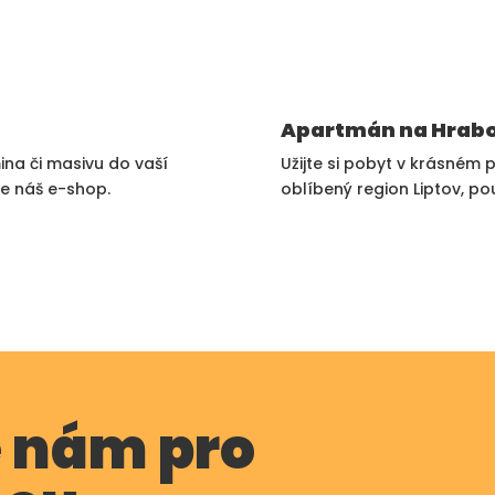
Apartmán na Hrab
ina či masivu do vaší
Užijte si pobyt v krásném 
e náš e-shop.
oblíbený region Liptov, 
e nám pro