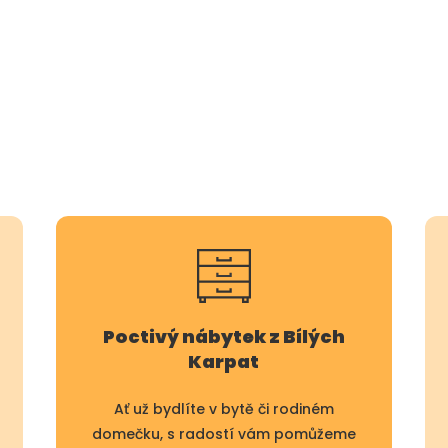
ů
Poctivý nábytek z Bílých
Karpat
Ať už bydlíte v bytě či rodiném
domečku, s radostí vám pomůžeme