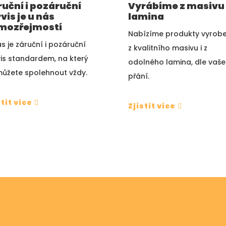
ruční i pozáruční
Vyrábíme z masivu i
vis je u nás
lamina
mozřejmostí
Nabízíme produkty vyrob
s je záruční i pozáruční
z kvalitního masivu i z
vis standardem, na který
odolného lamina, dle vaš
můžete spolehnout vždy.
přání.
stit více
Zjistit více