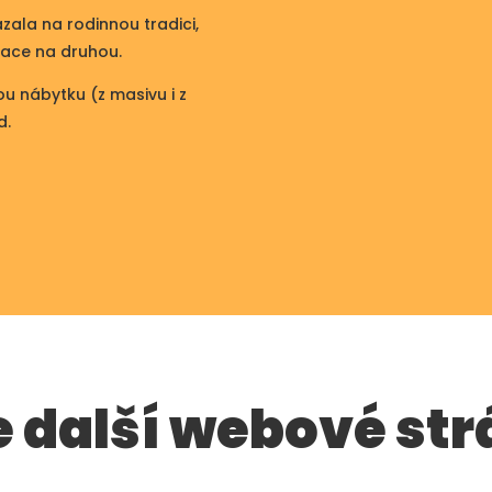
ázala na rodinnou tradici,
race na druhou.
u nábytku (z masivu i z
d.
 další webové st