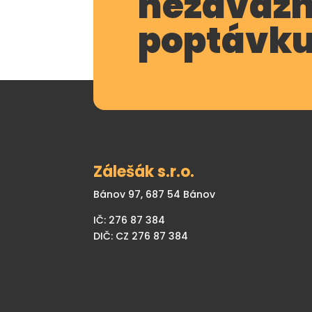
nezávaz
poptávk
Zálešák s.r.o.
Bánov 97, 687 54 Bánov
IČ: 276 87 384
DIČ: CZ 276 87 384