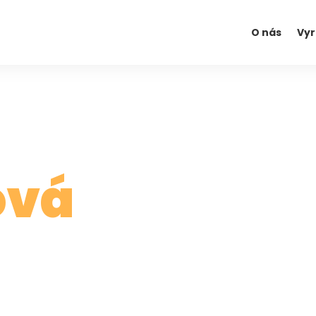
O nás
Vy
ová
kuchyní a