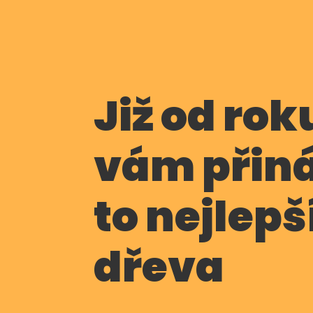
Již od rok
vám přin
to nejlepš
dřeva