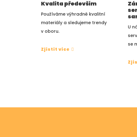
Zá
Kvalita především
ser
Používáme výhradně kvalitní
sa
materiály a sledujeme trendy
U ná
v oboru.
ser
se 
Zjistit více
Zji